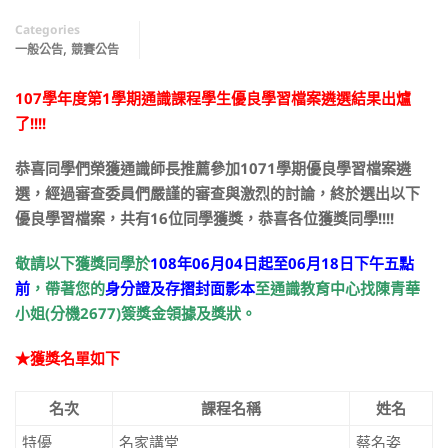
Categories
,
一般公告
競賽公告
107
學年度第1學期通識課程學生優良學習檔案遴選結果出爐
了!!!!
恭喜同學們榮獲通識師長推薦參加1071學期優良學習檔案遴
選，經過審查委員們嚴謹的審查與激烈的討論，終於選出以下
優良學習檔案，共有16位同學獲獎，恭喜各位獲獎同學!!!!
敬請以下獲獎同學於
108
年06月04日起至06月18日下午五點
前
，帶著您的
身分證
及
存摺封面影本
至通識教育中心找陳青華
小姐(分機2677)簽獎金領據及獎狀。
★獲獎名單如下
名次
課程名稱
姓名
特優
名家講堂
蔡名姿