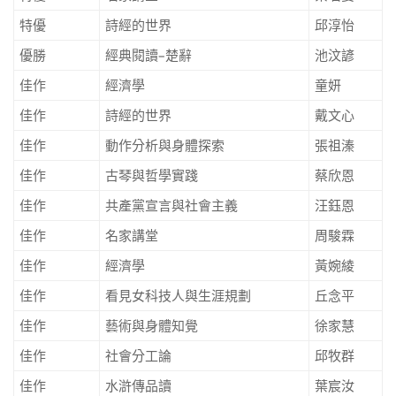
特優
詩經的世界
邱淳怡
優勝
經典閱讀–楚辭
池汶諺
佳作
經濟學
童妍
佳作
詩經的世界
戴文心
佳作
動作分析與身體探索
張祖溱
佳作
古琴與哲學實踐
蔡欣恩
佳作
共產黨宣言與社會主義
汪鈺恩
佳作
名家講堂
周駿霖
佳作
經濟學
黃婉綾
佳作
看見女科技人與生涯規劃
丘念平
佳作
藝術與身體知覺
徐家慧
佳作
社會分工論
邱牧群
佳作
水滸傳品讀
葉宸汝