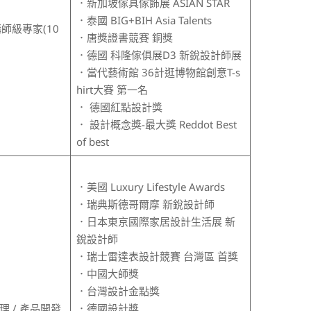
．新加坡傢具傢飾展 ASIAN STAR
．泰國 BIG+BIH Asia Talents
師級專家(10
．唐獎證書競賽 銅獎
．德國 科隆傢俱展D3 新銳設計師展
．當代藝術館 36計逛博物館創意T-s
hirt大賽 第一名
． 德國紅點設計獎
． 設計概念獎-最大獎 Reddot Best
of best
．美國 Luxury Lifestyle Awards
．瑞典斯德哥爾摩 新銳設計師
．日本東京國際家居設計生活展 新
銳設計師
．瑞士雷達表設計競賽 台灣區 首獎
．中國大師獎
．台灣設計金點獎
 / 產品開發
．德國設計獎