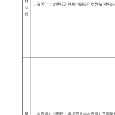
林
工業設計：從傳統的脈絡中開發可以與時俱進的
宜
賢
葉
．產品設計與開發：透過專業的產品設計及製造