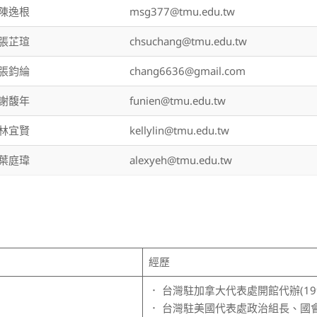
陳逸根
msg377@tmu.edu.tw
張芷瑄
chsuchang@tmu.edu.tw
張鈞綸
chang6636@gmail.com
謝馥年
funien@tmu.edu.tw
林宜賢
kellylin@tmu.edu.tw
葉庭瑋
alexyeh@tmu.edu.tw
經歷
． 台灣駐加拿大代表處開館代辦(1992
． 台灣駐美國代表處政治組長、國會組