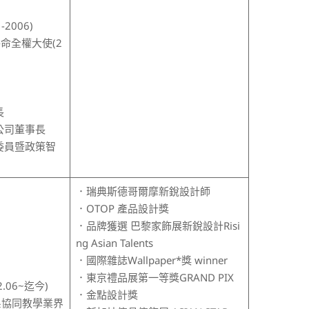
2006)
命全權大使(2
長
公司董事長
委員暨政策智
．瑞典斯德哥爾摩新銳設計師
．OTOP 產品設計獎
．品牌獲選 巴黎家飾展新銳設計Risi
ng Asian Talents
．國際雜誌Wallpaper*獎 winner
．東京禮品展第一等獎GRAND PIX
06~迄今)
．金點設計獎
系協同教學業界