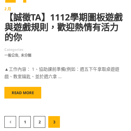
2 月
【誠徵TA】1112學期圖板遊戲
與遊戲規則，歡迎熱情有活力
的你
Categories
,
一般公告
未分類
▲工作內容： 1、協助課前準備(例如：週五下午拿取桌遊遊
戲、教室鑰匙、並於週六拿 …
READ MORE
1
2
3