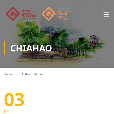
CHIAHAO
Home
Author chiahao
03
5 月