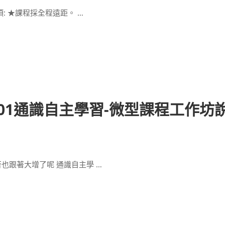
項: ★課程採全程遠距。 …
01通識自主學習-微型課程工作坊
否也跟著大增了呢 通識自主學 …