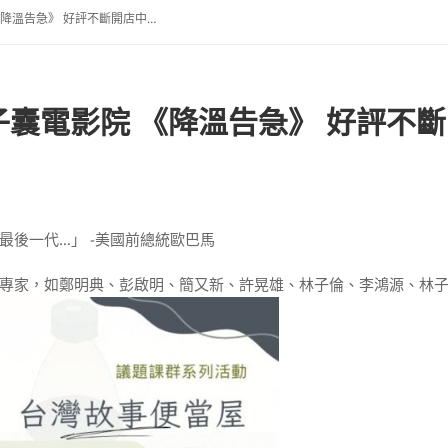
《降溫告急》 好評不斷開店中…
胞子囊電影院 《降溫告急》 好評不
後一代…」 -美國前總統歐巴馬
專家，如鄭明典、彭啟明、簡又新、許晃雄、林子倫、李鴻源、林