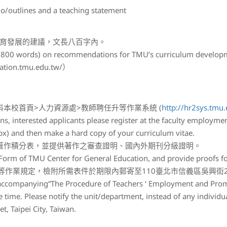
utlines and a teaching statement
育發展的建議，文長八百字內。
n 800 words) on recommendations for TMU’s curriculum developme
cation.tmu.edu.tw/）
本校首頁>人力資源處>教師聘任升等作業系統 (
http://hr2sys.tmu
ions, interested applicants please register at the faculty employm
x) and then make a hard copy of your curriculum vitae.
文著作積分表，並提供著作之審查證明、國內外期刊分級證明。
e Form of TMU Center for General Education, and provide proofs fo
作業規定，檢附所需表件於期限內郵寄至110臺北市信義區吳興街250
 accompanying“The Procedure of Teachers ‘ Employment and Promo
time. Please notify the unit/department, instead of any individual
t, Taipei City, Taiwan.