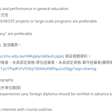
s and performance in general education.
者尤佳
OE/MOST projects or large-scale programs are preferable.
acy” are preferable
紙本」皆須備齊。
sys.tmu.edu.tw/HRApply/default.aspx
) 填妥相關資料。
資格者、未具部定資格-學位送審者、未具部定資格-著作送審者)備
ders/1yU7PqdFcFvYCKq1lDA4tzXWPqu2u3Ngy?usp=sharing
ography
外單位驗證)
xperiences (any foreign diploma should be verified in advance by
rests with course outlines