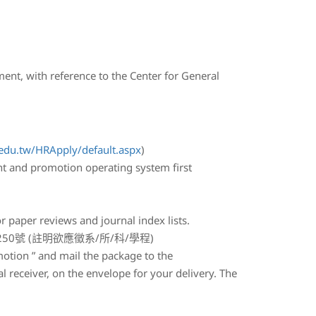
nt, with reference to the Center for General
.edu.tw/HRApply/default.aspx
)
ent and promotion operating system first
r paper reviews and journal index lists.
號 (註明欲應徵系/所/科/學程)
tion ” and mail the package to the
 receiver, on the envelope for your delivery. The