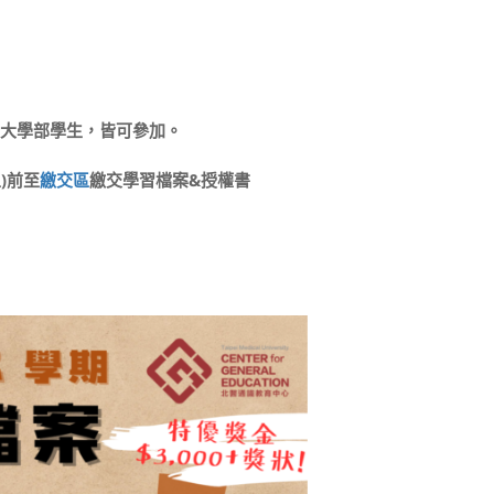
本校大學部學生，皆可參加。
五)前至
繳交區
繳交學習檔案&授權書